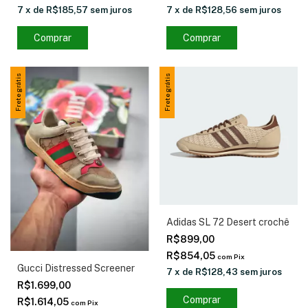
7
x
de
R$185,57
sem juros
7
x
de
R$128,56
sem juros
Comprar
Comprar
Frete grátis
Frete grátis
Adidas SL 72 Desert crochê
R$899,00
R$854,05
com
Pix
Gucci Distressed Screener
7
x
de
R$128,43
sem juros
R$1.699,00
Comprar
R$1.614,05
com
Pix