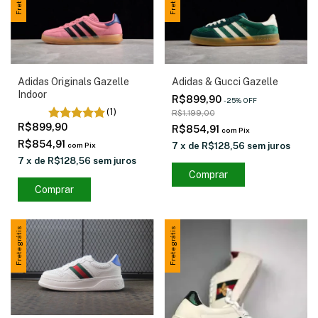
Adidas & Gucci Gazelle
Adidas Originals Gazelle
Indoor
R$899,90
-
25
%
OFF
(1)
R$1.199,00
R$899,90
R$854,91
com
Pix
R$854,91
7
x
de
R$128,56
sem juros
com
Pix
7
x
de
R$128,56
sem juros
Comprar
Comprar
Frete grátis
Frete grátis