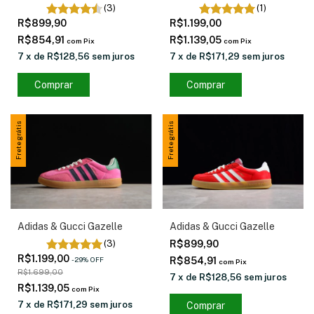
(3)
(1)
R$899,90
R$1.199,00
R$854,91
R$1.139,05
com
Pix
com
Pix
7
x
de
R$128,56
sem juros
7
x
de
R$171,29
sem juros
Comprar
Comprar
Frete grátis
Frete grátis
Adidas & Gucci Gazelle
Adidas & Gucci Gazelle
R$899,90
(3)
R$1.199,00
R$854,91
-
29
%
OFF
com
Pix
R$1.699,00
7
x
de
R$128,56
sem juros
R$1.139,05
com
Pix
7
x
de
R$171,29
sem juros
Comprar