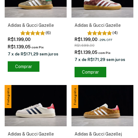
Adidas & Gucci Gazelle
Adidas & Gucci Gazelle
(6)
(4)
R$1.199,00
R$1.199,00
-
29
%
OFF
R$1.699,00
R$1.139,05
com
Pix
R$1.139,05
com
Pix
7
x
de
R$171,29
sem juros
7
x
de
R$171,29
sem juros
Comprar
Comprar
Frete grátis
Frete grátis
Adidas & Gucci Gazelle
Adidas & Gucci Gazellej