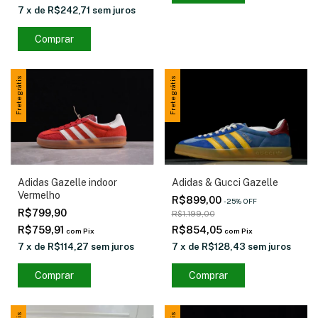
7
x
de
R$242,71
sem juros
Comprar
Frete grátis
Frete grátis
Adidas & Gucci Gazelle
Adidas Gazelle indoor
Vermelho
R$899,00
-
25
%
OFF
R$799,90
R$1.199,00
R$854,05
R$759,91
com
Pix
com
Pix
7
x
de
R$128,43
sem juros
7
x
de
R$114,27
sem juros
Comprar
Comprar