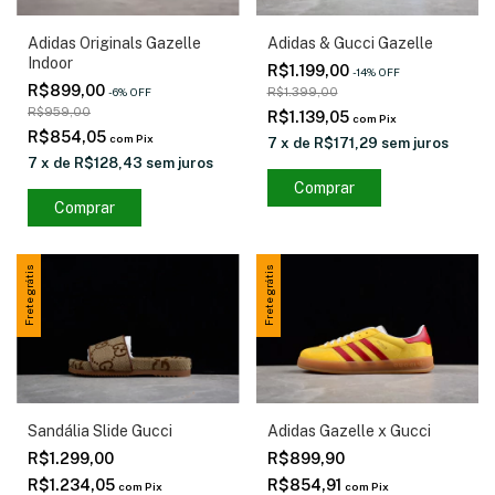
Adidas Originals Gazelle
Adidas & Gucci Gazelle
Indoor
R$1.199,00
-
14
%
OFF
R$899,00
-
6
%
OFF
R$1.399,00
R$959,00
R$1.139,05
com
Pix
R$854,05
com
Pix
7
x
de
R$171,29
sem juros
7
x
de
R$128,43
sem juros
Comprar
Comprar
Frete grátis
Frete grátis
Sandália Slide Gucci
Adidas Gazelle x Gucci
R$1.299,00
R$899,90
R$1.234,05
R$854,91
com
Pix
com
Pix