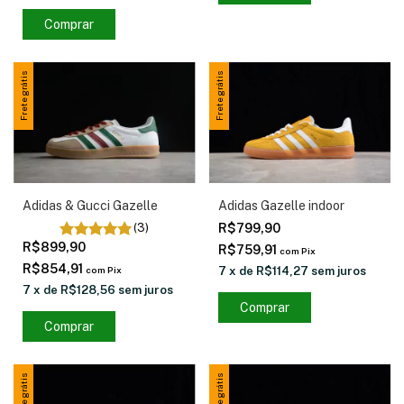
Comprar
Frete grátis
Frete grátis
Adidas & Gucci Gazelle
Adidas Gazelle indoor
(3)
R$799,90
R$899,90
R$759,91
com
Pix
R$854,91
com
Pix
7
x
de
R$114,27
sem juros
7
x
de
R$128,56
sem juros
Comprar
Comprar
Frete grátis
Frete grátis