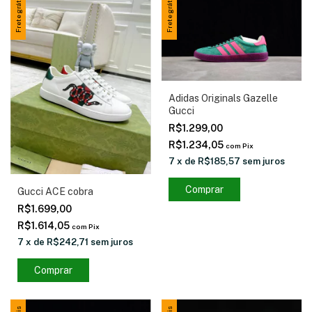
Frete grátis
Frete grátis
Adidas Originals Gazelle
Gucci
R$1.299,00
R$1.234,05
com
Pix
7
x
de
R$185,57
sem juros
Comprar
Gucci ACE cobra
R$1.699,00
R$1.614,05
com
Pix
7
x
de
R$242,71
sem juros
Comprar