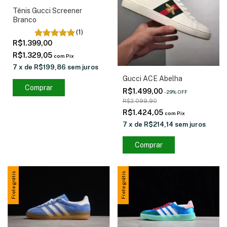
Tênis Gucci Screener
Branco
(1)
R$1.399,00
R$1.329,05
com
Pix
7
x
de
R$199,86
sem juros
Gucci ACE Abelha
Comprar
R$1.499,00
-
29
%
OFF
R$2.099,90
R$1.424,05
com
Pix
7
x
de
R$214,14
sem juros
Comprar
Frete grátis
Frete grátis