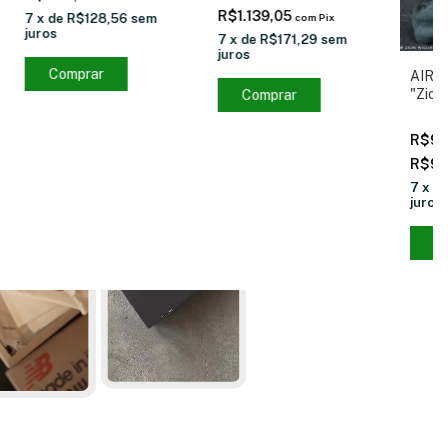
R$1.139,05
7
x
de
R$128,56
sem
com
Pix
juros
7
x
de
R$171,29
sem
juros
Comprar
AIR 
"Zion
Comprar
Voodo
R$94
R$90
7
x
d
juros
C