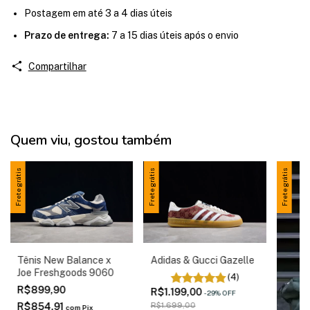
Postagem em até 3 a 4 dias úteis
Prazo de entrega:
7 a 15 dias úteis após o envio
Compartilhar
Quem viu, gostou também
Frete grátis
Frete grátis
Frete grátis
Tênis New Balance x
Adidas & Gucci Gazelle
Joe Freshgoods 9060
(4)
R$899,90
R$1.199,00
-
29
%
OFF
R$854,91
R$1.699,00
com
Pix