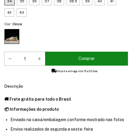
34
35
36
37
38
38.5
39
40
41
42
43
Cor:
Cinza
Prazo de entrega é de 15 a 20 dias
Descrição
🚚 Frete grátis para todo o Brasil
📦 Informações do produto
Enviado na caixa/embalagem conforme mostrado nas fotos
Envios realizados de segunda a sexta-feira