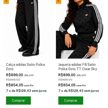
Calça adidas Satin Polka
Jaqueta adidas FB Satin
Dots
Polka Dots TT Clear Sky
R$899,00
R$899,00
-
10
%
OFF
-
10
%
OFF
R$999,00
R$999,00
R$854,05
R$854,05
com
Pix
com
Pix
7
x
de
R$128,43
sem juros
7
x
de
R$128,43
sem juros
Comprar
Comprar