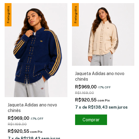
Frete grátis
Frete grátis
Jaqueta Adidas ano novo
chinês
R$969,00
-
17
%
OFF
R$1.169,00
R$920,55
com
Pix
Jaqueta Adidas ano novo
7
x
de
R$138,43
sem juros
chinês
R$969,00
-
17
%
OFF
Comprar
R$1.169,00
R$920,55
com
Pix
7
x
de
R$138,43
sem juros