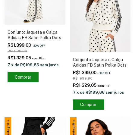
Conjunto Jaqueta e Calça
Adidas FB Satin Polka Dots
R$1.399,00
-
30
%
OFF
R$1.999,90
R$1.329,05
com
Pix
Conjunto Jaqueta e Calça
Adidas FB Satin Polka Dots
7
x
de
R$199,86
sem juros
R$1.399,00
-
30
%
OFF
Comprar
R$1.999,90
R$1.329,05
com
Pix
7
x
de
R$199,86
sem juros
Comprar
Frete grátis
Frete grátis