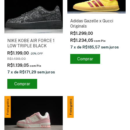
Adidas Gazelle x Gucci
Originals
R$1.299,00
R$1.234,05
NIKE KOBE AIR FORCE 1
com
Pix
LOW TRIPLE BLACK
7
x
de
R$185,57
sem juros
R$1.199,00
-
20
%
OFF
Comprar
R$1.499,00
R$1.139,05
com
Pix
7
x
de
R$171,29
sem juros
Comprar
Frete grátis
Frete grátis