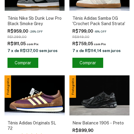
Tênis Adidas Samba OG
Tênis Nike Sb Dunk Low Pro
'Crochet Pack Sand Strata'
Black Smoke Grey
R$799,00
R$959,00
-
16
%
OFF
-
26
%
OFF
R$949,00
R$1.299,00
R$759,05
R$911,05
com
Pix
com
Pix
7
x
de
R$114,14
sem juros
7
x
de
R$137,00
sem juros
Comprar
Comprar
Frete grátis
Frete grátis
New Balance 1906 - Preto
Tênis Adidas Originals SL
72
R$899,90