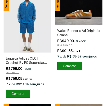
Frete grátis
Frete grátis
Wales Bonner x Ad Originals
Samba
R$949,00
-
32
%
OFF
R$1.399,00
R$901,55
com
Pix
7
x
de
R$135,57
sem juros
Jaqueta Adidas CLOT
Crochet By EC Superstar
Comprar
Track
R$799,00
-
16
%
OFF
R$949,00
R$759,05
com
Pix
7
x
de
R$114,14
sem juros
Comprar