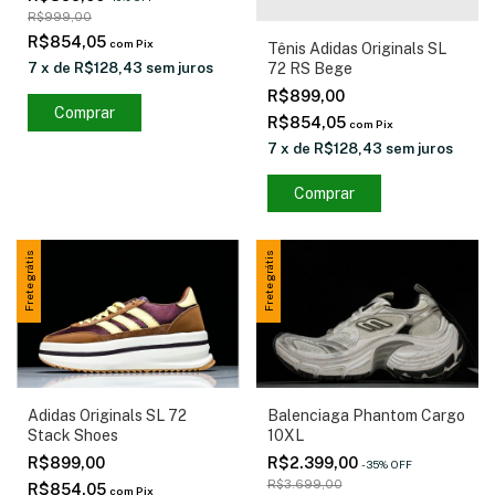
R$999,00
R$854,05
com
Pix
Tênis Adidas Originals SL
72 RS Bege
7
x
de
R$128,43
sem juros
R$899,00
Comprar
R$854,05
com
Pix
7
x
de
R$128,43
sem juros
Comprar
Frete grátis
Frete grátis
Balenciaga Phantom Cargo
Adidas Originals SL 72
10XL
Stack Shoes
R$2.399,00
R$899,00
-
35
%
OFF
R$3.699,00
R$854,05
com
Pix