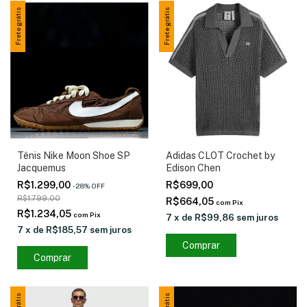
Frete grátis
Frete grátis
Tênis Nike Moon Shoe SP
Adidas CLOT Crochet by
Jacquemus
Edison Chen
R$1.299,00
R$699,00
-
28
%
OFF
R$1.799,00
R$664,05
com
Pix
R$1.234,05
com
Pix
7
x
de
R$99,86
sem juros
7
x
de
R$185,57
sem juros
Comprar
Comprar