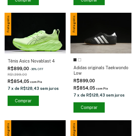
Frete grátis
Frete grátis
Tênis Asics Novablast 4
Adidas originals Taekwondo
R$899,00
-
36
%
OFF
Low
R$1.399,00
R$899,00
R$854,05
com
Pix
R$854,05
7
x
de
R$128,43
sem juros
com
Pix
7
x
de
R$128,43
sem juros
Comprar
Comprar
Frete grátis
Frete grátis