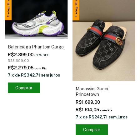
Frete grátis
Frete grátis
Balenciaga Phantom Cargo
R$2.399,00
-
35
%
OFF
R$3.699,00
R$2.279,05
com
Pix
7
x
de
R$342,71
sem juros
Comprar
Mocassim Gucci
Princetown
R$1.699,00
R$1.614,05
com
Pix
7
x
de
R$242,71
sem juros
Comprar