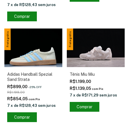
7
x
de
R$128,43
sem juros
Comprar
Frete grátis
Frete grátis
Adidas Handball Spezial
Tênis Miu Miu
Sand Strata
R$1.199,00
R$899,00
-
25
%
OFF
R$1.139,05
com
Pix
R$1.199,00
7
x
de
R$171,29
sem juros
R$854,05
com
Pix
7
x
de
R$128,43
sem juros
Comprar
Comprar