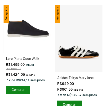
Frete grátis
Frete grátis
Loro Piana Open Walk
R$1.499,00
-
21
%
OFF
R$1.899,00
R$1.424,05
com
Pix
Adidas Tokyo Mary Jane
7
x
de
R$214,14
sem juros
R$949,00
R$901,55
Comprar
com
Pix
7
x
de
R$135,57
sem juros
Comprar