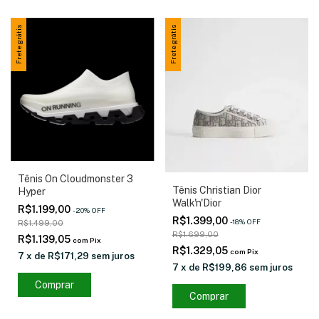
Frete grátis
Frete grátis
Tênis On Cloudmonster 3
Tênis Christian Dior
Hyper
Walk'n'Dior
R$1.199,00
-
20
%
OFF
R$1.399,00
-
18
%
OFF
R$1.499,00
R$1.699,00
R$1.139,05
com
Pix
R$1.329,05
com
Pix
7
x
de
R$171,29
sem juros
7
x
de
R$199,86
sem juros
Comprar
Comprar