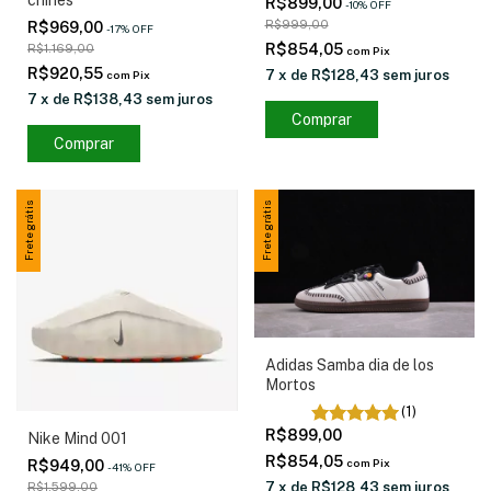
chinês
R$899,00
-
10
%
OFF
R$999,00
R$969,00
-
17
%
OFF
R$854,05
R$1.169,00
com
Pix
R$920,55
7
x
de
R$128,43
sem juros
com
Pix
7
x
de
R$138,43
sem juros
Comprar
Comprar
Frete grátis
Frete grátis
Adidas Samba dia de los
Mortos
(1)
R$899,00
Nike Mind 001
R$854,05
com
Pix
R$949,00
-
41
%
OFF
7
x
de
R$128,43
sem juros
R$1.599,00