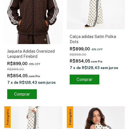
Calça adidas Satin Polka
Dots
R$899,00
-
10
%
OFF
Jaqueta Adidas Oversized
R$999,00
Leopard Firebird
R$854,05
com
Pix
R$899,00
-
10
%
OFF
7
x
de
R$128,43
sem juros
R$999,00
R$854,05
com
Pix
Comprar
7
x
de
R$128,43
sem juros
Comprar
Frete grátis
Frete grátis