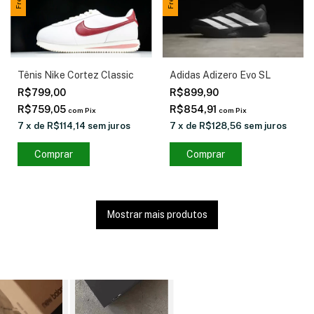
Tênis Nike Cortez Classic
Adidas Adizero Evo SL
R$799,00
R$899,90
R$759,05
R$854,91
com
Pix
com
Pix
7
x
de
R$114,14
sem juros
7
x
de
R$128,56
sem juros
Comprar
Comprar
Mostrar mais produtos