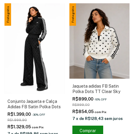
Frete grátis
Frete grátis
Jaqueta adidas FB Satin
Polka Dots TT Clear Sky
R$899,00
-
10
%
OFF
Conjunto Jaqueta e Calça
R$999,00
Adidas FB Satin Polka Dots
R$854,05
com
Pix
R$1.399,00
-
30
%
OFF
7
x
de
R$128,43
sem juros
R$1.999,90
R$1.329,05
com
Pix
Comprar
7
x
de
R$199,86
sem juros