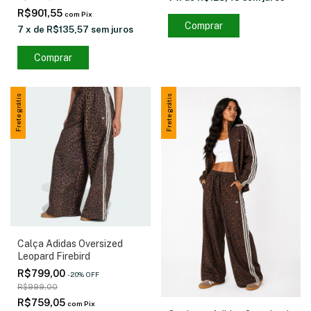
R$901,55
com
Pix
Comprar
7
x
de
R$135,57
sem juros
Comprar
Frete grátis
Frete grátis
Calça Adidas Oversized
Leopard Firebird
R$799,00
-
20
%
OFF
R$999,00
R$759,05
com
Pix