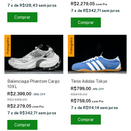
R$2.279,05
com
Pix
7
x
de
R$128,43
sem juros
7
x
de
R$342,71
sem juros
Comprar
Comprar
Frete grátis
Frete grátis
Tênis Adidas Tokyo
Balenciaga Phantom Cargo
10XL
R$799,00
-
16
%
OFF
R$2.399,00
R$949,00
-
35
%
OFF
R$3.699,00
R$759,05
com
Pix
R$2.279,05
com
Pix
7
x
de
R$114,14
sem juros
7
x
de
R$342,71
sem juros
Comprar
Comprar