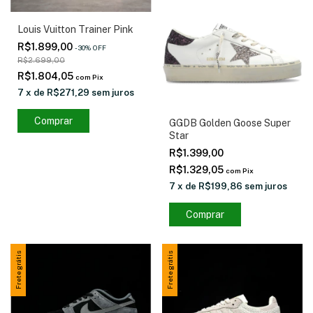
Louis Vuitton Trainer Pink
R$1.899,00
-
30
%
OFF
R$2.699,00
R$1.804,05
com
Pix
7
x
de
R$271,29
sem juros
Comprar
GGDB Golden Goose Super
Star
R$1.399,00
R$1.329,05
com
Pix
7
x
de
R$199,86
sem juros
Comprar
Frete grátis
Frete grátis