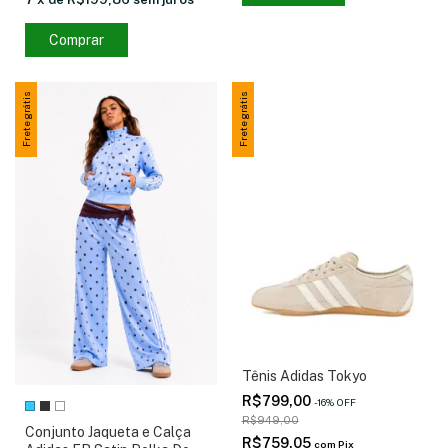
Comprar
Frete grátis
Frete grátis
Tênis Adidas Tokyo
R$799,00
-
16
%
OFF
R$949,00
Conjunto Jaqueta e Calça
R$759,05
com
Pix