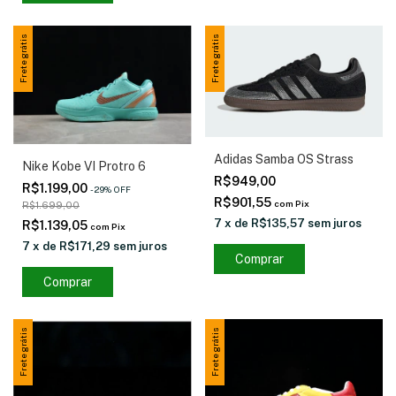
Frete grátis
Frete grátis
Adidas Samba OS Strass
Nike Kobe VI Protro 6
R$949,00
R$1.199,00
-
29
%
OFF
R$901,55
com
Pix
R$1.699,00
7
x
de
R$135,57
sem juros
R$1.139,05
com
Pix
7
x
de
R$171,29
sem juros
Comprar
Comprar
Frete grátis
Frete grátis