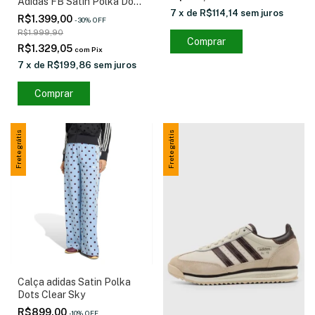
Adidas FB Satin Polka Dots
7
x
de
R$114,14
sem juros
TT Clear Sky
R$1.399,00
-
30
%
OFF
R$1.999,90
Comprar
R$1.329,05
com
Pix
7
x
de
R$199,86
sem juros
Comprar
Frete grátis
Frete grátis
Calça adidas Satin Polka
Dots Clear Sky
R$899,00
-
10
%
OFF