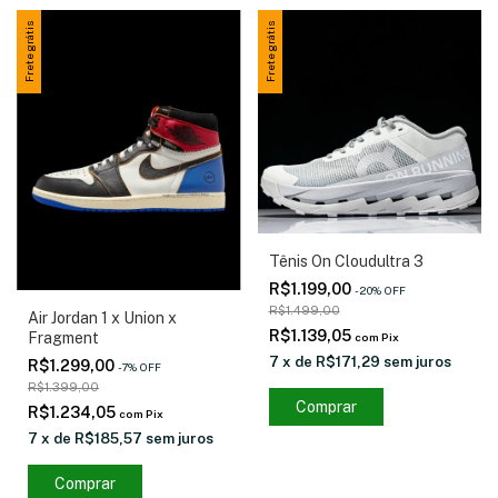
Frete grátis
Frete grátis
Tênis On Cloudultra 3
R$1.199,00
-
20
%
OFF
R$1.499,00
Air Jordan 1 x Union x
R$1.139,05
Fragment
com
Pix
7
x
de
R$171,29
sem juros
R$1.299,00
-
7
%
OFF
R$1.399,00
Comprar
R$1.234,05
com
Pix
7
x
de
R$185,57
sem juros
Comprar