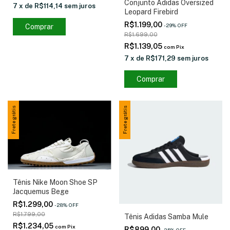
Conjunto Adidas Oversized
7
x
de
R$114,14
sem juros
Leopard Firebird
R$1.199,00
-
29
%
OFF
Comprar
R$1.699,00
R$1.139,05
com
Pix
7
x
de
R$171,29
sem juros
Comprar
Frete grátis
Frete grátis
Tênis Nike Moon Shoe SP
Jacquemus Bege
R$1.299,00
-
28
%
OFF
R$1.799,00
Tênis Adidas Samba Mule
R$1.234,05
com
Pix
R$899,00