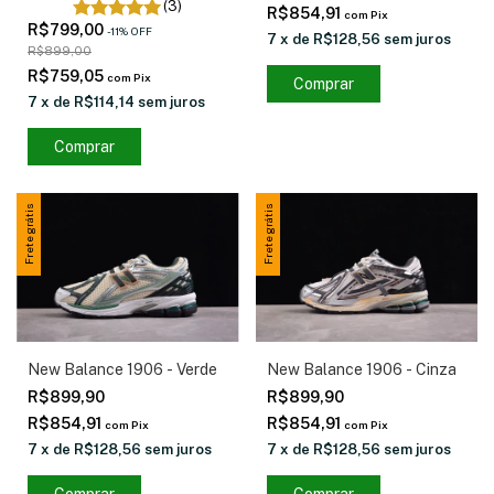
(3)
R$854,91
com
Pix
R$799,00
-
11
%
OFF
7
x
de
R$128,56
sem juros
R$899,00
R$759,05
com
Pix
Comprar
7
x
de
R$114,14
sem juros
Comprar
Frete grátis
Frete grátis
New Balance 1906 - Verde
New Balance 1906 - Cinza
R$899,90
R$899,90
R$854,91
R$854,91
com
Pix
com
Pix
7
x
de
R$128,56
sem juros
7
x
de
R$128,56
sem juros
Comprar
Comprar