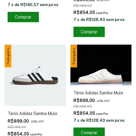
-
25
%
OFF
7
x
de
R$185,57
sem juros
R$1.199,00
R$854,05
com
Pix
Comprar
7
x
de
R$128,43
sem juros
Comprar
Frete grátis
Frete grátis
Tênis Adidas Samba Mule
R$899,00
-
25
%
OFF
R$1.199,00
R$854,05
Tênis Adidas Samba Mule
com
Pix
7
x
de
R$128,43
sem juros
R$899,00
-
25
%
OFF
R$1.199,00
Comprar
R$854,05
com
Pix