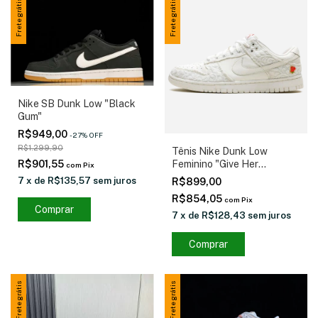
Frete grátis
Frete grátis
Nike SB Dunk Low "Black
Gum"
R$949,00
-
27
%
OFF
R$1.299,90
Tênis Nike Dunk Low
R$901,55
Feminino "Give Her
com
Pix
Flowers" Branco
7
x
de
R$135,57
sem juros
R$899,00
R$854,05
com
Pix
Comprar
7
x
de
R$128,43
sem juros
Comprar
Frete grátis
Frete grátis