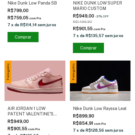
Nike Dunk Low Panda SB
NIKE DUNK LOW SUPER
MARIO CUSTOM
R$799,00
R$949,00
-
37
%
OFF
R$759,05
com
Pix
R$1.499,90
7
x
de
R$114,14
sem juros
R$901,55
com
Pix
7
x
de
R$135,57
sem juros
Comprar
Comprar
Frete grátis
Frete grátis
AIR JORDAN 1 LOW
Nike Dunk Low Rayssa Leal
PATENT VALENTINE'S
R$899,90
DAY
R$949,00
R$854,91
com
Pix
R$901,55
com
Pix
7
x
de
R$128,56
sem juros