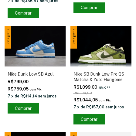
7
x
de
R$135,57
sem juros
Comprar
Comprar
Frete grátis
Frete grátis
Nike SB Dunk Low Pro QS
Nike Dunk Low SB Azul
Matcha & Yuto Horigome
R$799,00
R$1.099,00
-
8
%
OFF
R$759,05
com
Pix
R$1.199,00
7
x
de
R$114,14
sem juros
R$1.044,05
com
Pix
7
x
de
R$157,00
sem juros
Comprar
Comprar