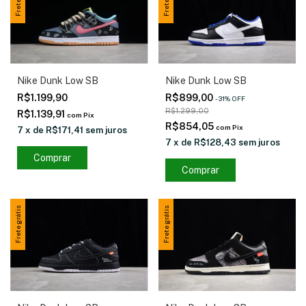
Nike Dunk Low SB
Nike Dunk Low SB
R$1.199,90
R$899,00
-
31
%
OFF
R$1.299,00
R$1.139,91
com
Pix
R$854,05
com
Pix
7
x
de
R$171,41
sem juros
7
x
de
R$128,43
sem juros
Comprar
Comprar
Frete grátis
Frete grátis