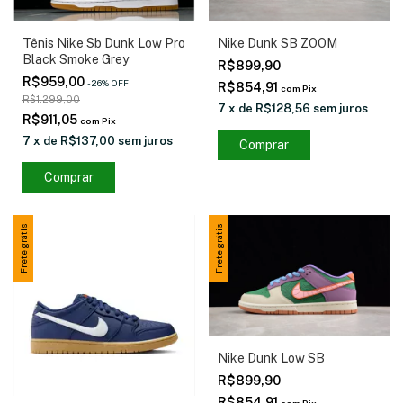
Nike Dunk SB ZOOM
Tênis Nike Sb Dunk Low Pro
Black Smoke Grey
R$899,90
R$959,00
-
26
%
OFF
R$854,91
com
Pix
R$1.299,00
7
x
de
R$128,56
sem juros
R$911,05
com
Pix
7
x
de
R$137,00
sem juros
Comprar
Comprar
Frete grátis
Frete grátis
Nike Dunk Low SB
R$899,90
R$854,91