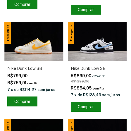
Comprar
Comprar
Frete grátis
Frete grátis
Nike Dunk Low SB
Nike Dunk Low SB
R$799,90
R$899,00
-
31
%
OFF
R$1.299,00
R$759,91
com
Pix
R$854,05
com
Pix
7
x
de
R$114,27
sem juros
7
x
de
R$128,43
sem juros
Comprar
Comprar
Frete grátis
Frete grátis