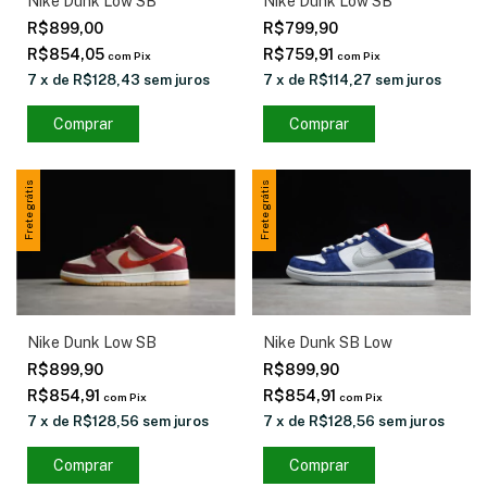
Nike Dunk Low SB
Nike Dunk Low SB
R$899,00
R$799,90
R$854,05
R$759,91
com
Pix
com
Pix
7
x
de
R$128,43
sem juros
7
x
de
R$114,27
sem juros
Comprar
Comprar
Frete grátis
Frete grátis
Nike Dunk Low SB
Nike Dunk SB Low
R$899,90
R$899,90
R$854,91
R$854,91
com
Pix
com
Pix
7
x
de
R$128,56
sem juros
7
x
de
R$128,56
sem juros
Comprar
Comprar