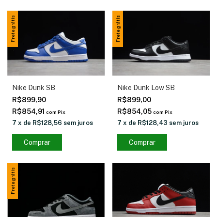
Frete grátis
Frete grátis
Nike Dunk SB
Nike Dunk Low SB
R$899,90
R$899,00
R$854,91
R$854,05
com
Pix
com
Pix
7
x
de
R$128,56
sem juros
7
x
de
R$128,43
sem juros
Comprar
Comprar
Frete grátis