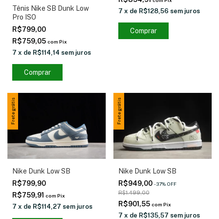
com
Pix
Tênis Nike SB Dunk Low
7
x
de
R$128,56
sem juros
Pro ISO
R$799,00
Comprar
R$759,05
com
Pix
7
x
de
R$114,14
sem juros
Comprar
Frete grátis
Frete grátis
Nike Dunk Low SB
Nike Dunk Low SB
R$799,90
R$949,00
-
37
%
OFF
R$1.499,00
R$759,91
com
Pix
R$901,55
com
Pix
7
x
de
R$114,27
sem juros
7
x
de
R$135,57
sem juros