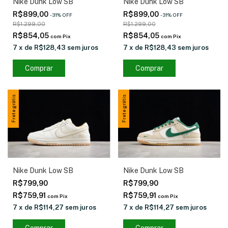
Nike Dunk Low SB
Nike Dunk Low SB
R$899,00
R$899,00
-
31
%
OFF
-
31
%
OFF
R$1.299,00
R$1.299,00
R$854,05
R$854,05
com
Pix
com
Pix
7
x
de
R$128,43
sem juros
7
x
de
R$128,43
sem juros
Comprar
Comprar
Frete grátis
Frete grátis
Nike Dunk Low SB
Nike Dunk Low SB
R$799,90
R$799,90
R$759,91
R$759,91
com
Pix
com
Pix
7
x
de
R$114,27
sem juros
7
x
de
R$114,27
sem juros