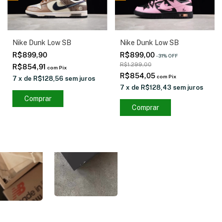
Nike Dunk Low SB
Nike Dunk Low SB
R$899,90
R$899,00
-
31
%
OFF
R$1.299,00
R$854,91
com
Pix
R$854,05
com
Pix
7
x
de
R$128,56
sem juros
7
x
de
R$128,43
sem juros
Comprar
Comprar