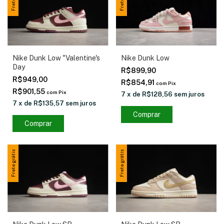
Nike Dunk Low "Valentine's
Nike Dunk Low
Day
R$899,90
R$949,00
R$854,91
com
Pix
R$901,55
com
Pix
7
x
de
R$128,56
sem juros
7
x
de
R$135,57
sem juros
Comprar
Comprar
Frete grátis
Frete grátis