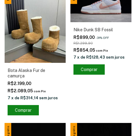
Nike Dunk SB Fossil
R$899,00
-
31
%
OFF
R$1.299,90
R$854,05
com
Pix
7
x
de
R$128,43
sem juros
Comprar
Bota Alaska Fur de
camurça
R$2.199,00
R$2.089,05
com
Pix
7
x
de
R$314,14
sem juros
Comprar
Frete grátis
Frete grátis