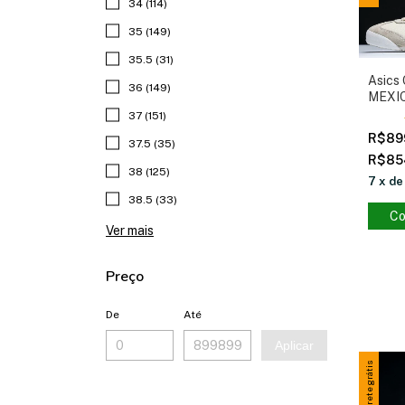
34 (114)
35 (149)
35.5 (31)
Asics 
36 (149)
MEXI
37 (151)
R$89
37.5 (35)
R$85
38 (125)
7
x
d
38.5 (33)
Co
Ver mais
Preço
De
Até
Aplicar
Frete grátis