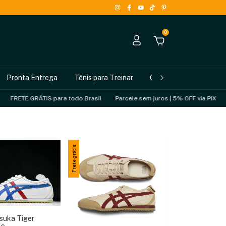
0
Pronta Entrega
Tênis para Treinar
Como Comprar
TIS para todo Brasil
Parcele sem juros | 5% OFF via PIX
FRETE GRÁTI
Frete grátis
tsuka Tiger