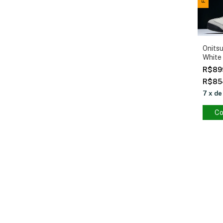
Onits
White
R$89
R$85
7
x
d
Co