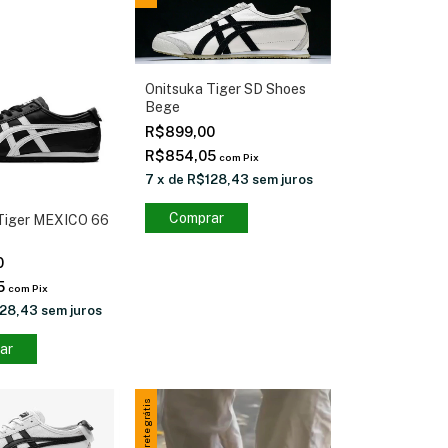
Onitsuka Tiger SD Shoes
Bege
R$899,00
R$854,05
com
Pix
7
x
de
R$128,43
sem juros
Comprar
Tiger MEXICO 66
0
5
com
Pix
28,43
sem juros
ar
Frete grátis