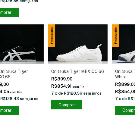
e
R$128,56
sem juros
mprar
Frete grátis
Frete grátis
Onitsuka Tiger
Onitsuka Tiger MEXICO 66
Onitsuka 
CO 66
White
R$899,90
9,00
R$899,0
R$854,91
com
Pix
4,05
R$854,0
com
Pix
7
x
de
R$128,56
sem juros
e
R$128,43
sem juros
7
x
de
R$1
Comprar
mprar
Compr