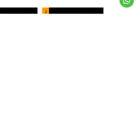
Frete grátis
Tiger MEXICO
Onitsuka Tiger MEXICO 66
0
R$899,90
1
R$854,91
com
Pix
com
Pix
28,56
sem juros
7
x
de
R$128,56
sem juros
ar
Comprar