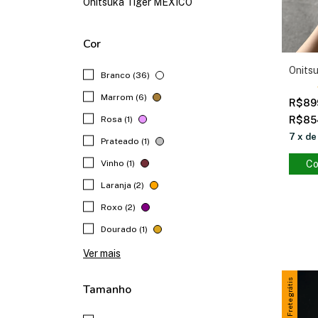
Onitsuka Tiger MEXICO
Cor
Onits
Branco (36)
Marrom (6)
R$89
Rosa (1)
R$85
7
x
d
Prateado (1)
Vinho (1)
Co
Laranja (2)
Roxo (2)
Dourado (1)
Ver mais
Frete grátis
Tamanho