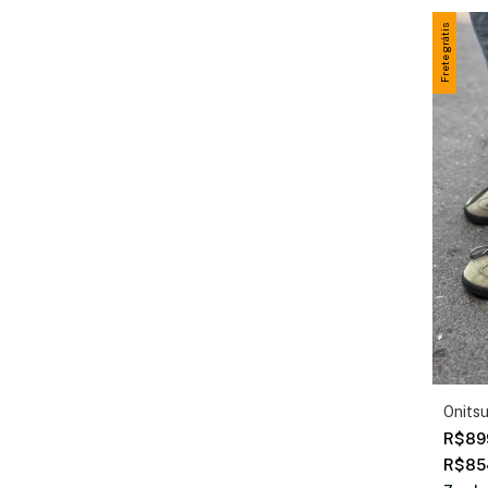
Frete grátis
Onits
R$89
R$85