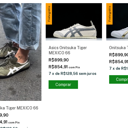
Frete grátis
Frete grátis
Asics Onitsuka Tiger
Onitsuka 
MEXICO 66
R$899,9
R$899,90
R$854,9
R$854,91
com
Pix
7
x
de
R$1
7
x
de
R$128,56
sem juros
Compr
Comprar
uka Tiger MEXICO 66
9,90
4,91
com
Pix