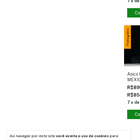
7
x
d
Co
Frete grátis
Asics 
MEXI
R$89
R$85
7
x
d
Co
Ao navegar por este site
você aceita o uso de cookies
para