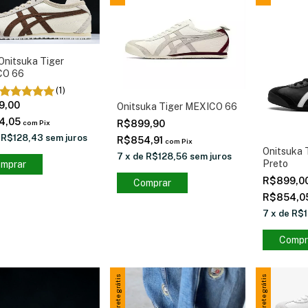
Onitsuka Tiger
CO 66
(1)
9,00
Onitsuka Tiger MEXICO 66
4,05
R$899,90
com
Pix
e
R$128,43
sem juros
R$854,91
com
Pix
Onitsuka 
7
x
de
R$128,56
sem juros
Preto
mprar
R$899,0
Comprar
R$854,0
7
x
de
R$1
Compr
Frete grátis
Frete grátis