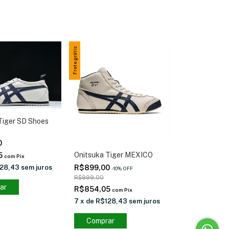
Frete grátis
Tiger SD Shoes
0
Onitsuka Tiger MEXICO
5
com
Pix
R$899,00
28,43
sem juros
-
10
%
OFF
R$999,00
ar
R$854,05
com
Pix
7
x
de
R$128,43
sem juros
Comprar