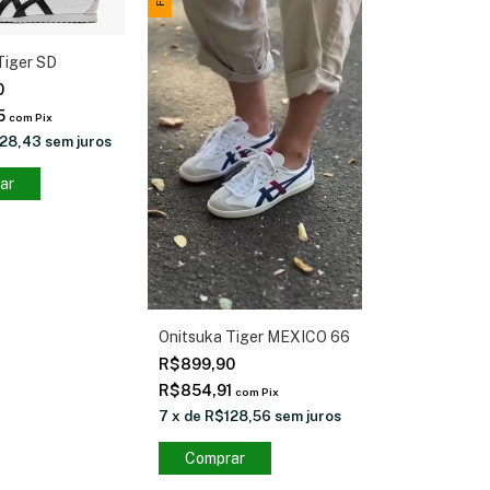
Tiger SD
0
5
com
Pix
28,43
sem juros
ar
Onitsuka Tiger MEXICO 66
R$899,90
R$854,91
com
Pix
7
x
de
R$128,56
sem juros
Comprar