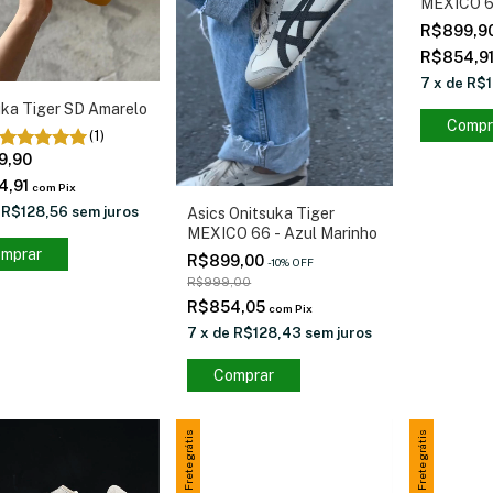
MEXICO 
R$899,9
R$854,9
7
x
de
R$1
uka Tiger SD Amarelo
Compr
(1)
9,90
4,91
com
Pix
e
R$128,56
sem juros
Asics Onitsuka Tiger
MEXICO 66 - Azul Marinho
mprar
R$899,00
-
10
%
OFF
R$999,00
R$854,05
com
Pix
7
x
de
R$128,43
sem juros
Comprar
Frete grátis
Frete grátis