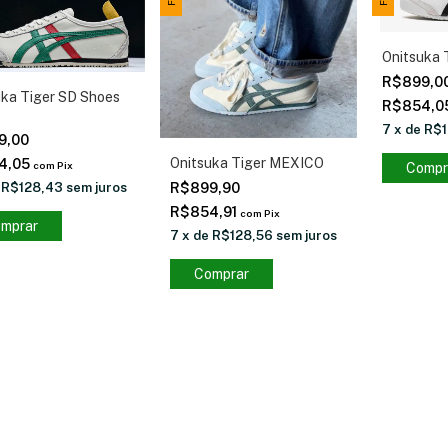
Onitsuka 
R$899,0
uka Tiger SD Shoes
R$854,0
7
x
de
R$1
9,00
Onitsuka Tiger MEXICO
4,05
com
Pix
Compr
R$899,90
e
R$128,43
sem juros
R$854,91
com
Pix
mprar
7
x
de
R$128,56
sem juros
Comprar