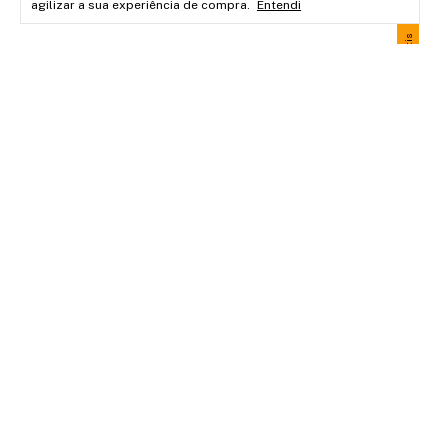
agilizar a sua experiência de compra.
Entendi
Frete grátis
Onits
Sabot
R$89
R$85
7
x
d
Co