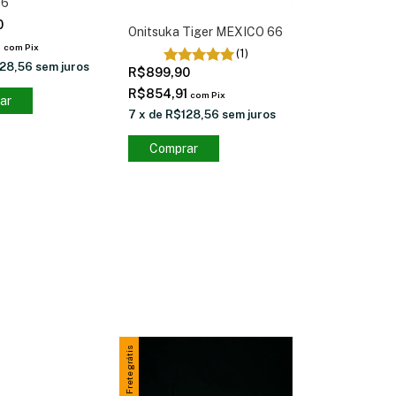
66
0
Onitsuka Tiger MEXICO 66
1
com
Pix
(1)
28,56
sem juros
R$899,90
R$854,91
com
Pix
ar
7
x
de
R$128,56
sem juros
Comprar
Frete grátis