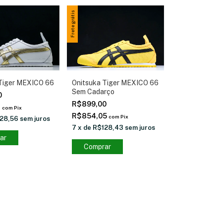
Frete grátis
Tiger MEXICO 66
Onitsuka Tiger MEXICO 66
Sem Cadarço
0
R$899,00
1
com
Pix
R$854,05
com
Pix
28,56
sem juros
7
x
de
R$128,43
sem juros
ar
Comprar