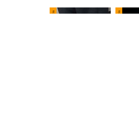
Frete grátis
Frete grátis
uka Tiger MEXICO 66
Onitsuka 
R$899,9
9,00
R$854,9
4,05
com
Pix
7
x
de
R$1
e
R$128,43
sem juros
Compr
mprar
Onitsuka Tiger MEXICO
Branco
R$899,90
R$854,91
com
Pix
7
x
de
R$128,56
sem juros
Comprar