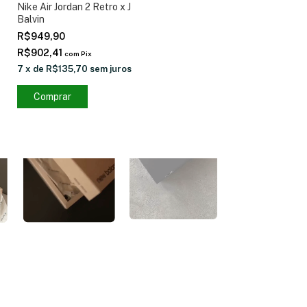
Nike Air Jordan 2 Retro x J
Balvin
R$949,90
R$902,41
com
Pix
7
x
de
R$135,70
sem juros
Comprar