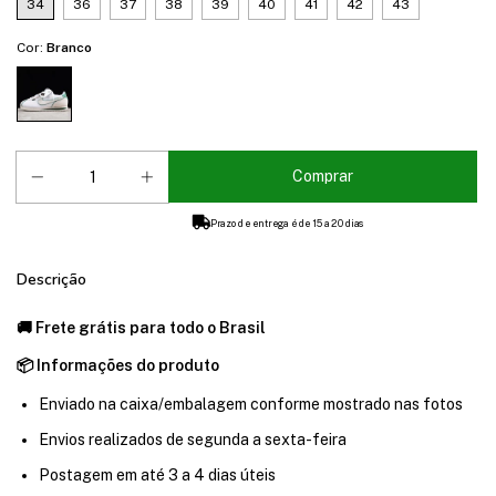
34
36
37
38
39
40
41
42
43
Cor:
Branco
Prazo de entrega é de 15 a 20 dias
Descrição
🚚 Frete grátis para todo o Brasil
📦 Informações do produto
Enviado na caixa/embalagem conforme mostrado nas fotos
Envios realizados de segunda a sexta-feira
Postagem em até 3 a 4 dias úteis