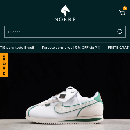
0
para todo Brasil
Parcele sem juros | 5% OFF via PIX
FRETE GRÁTIS pa
Frete grátis