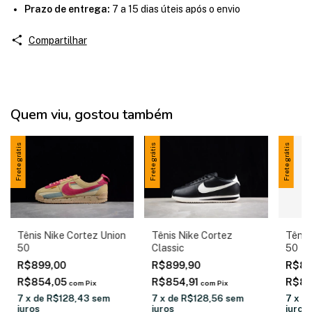
Prazo de entrega:
7 a 15 dias úteis após o envio
Compartilhar
Quem viu, gostou também
Frete grátis
Frete grátis
Frete grátis
Tênis Nike Cortez Union
Tênis Nike Cortez
Tênis
50
Classic
50
R$899,00
R$899,90
R$89
R$854,05
R$854,91
R$85
com
Pix
com
Pix
7
x
de
R$128,43
sem
7
x
de
R$128,56
sem
7
x
d
juros
juros
juros