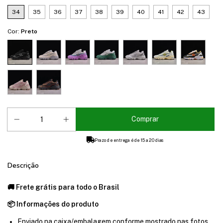
34
35
36
37
38
39
40
41
42
43
Cor:
Preto
Prazo de entrega é de 15 a 20 dias
Descrição
🚚 Frete grátis para todo o Brasil
📦 Informações do produto
Enviado na caixa/embalagem conforme mostrado nas fotos