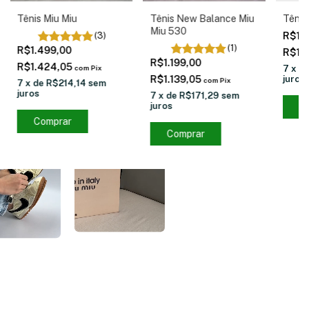
Tênis Miu Miu
Tênis New Balance Miu
Tênis
Miu 530
(3)
R$1.
(1)
R$1.499,00
R$1.
R$1.199,00
R$1.424,05
com
Pix
7
x
d
R$1.139,05
juros
com
Pix
7
x
de
R$214,14
sem
juros
7
x
de
R$171,29
sem
juros
C
Comprar
Comprar