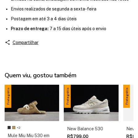
Envios realizados de segunda a sexta-feira
Postagem em até 3 a 4 dias úteis
Prazo de entrega:
7 a 15 dias úteis após o envio
Compartilhar
Quem viu, gostou também
Frete grátis
Frete grátis
Frete grátis
+2
New Balance 530
New 
Mule Miu Miu 530 em
R$799,00
R$89