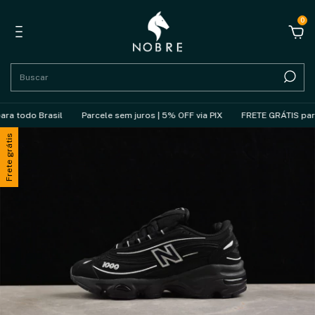
0
todo Brasil
Parcele sem juros | 5% OFF via PIX
FRETE GRÁTIS para to
Frete grátis