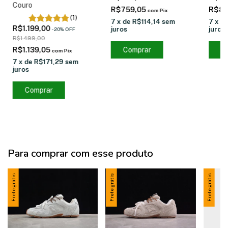
Couro
R$759,05
R$85
com
Pix
(1)
7
x
de
R$114,14
sem
7
x
d
R$1.199,00
juros
juros
-
20
%
OFF
R$1.499,00
R$1.139,05
Comprar
C
com
Pix
7
x
de
R$171,29
sem
juros
Comprar
Para comprar com esse produto
Frete grátis
Frete grátis
Frete grátis