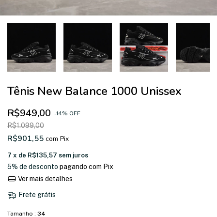
Tênis New Balance 1000 Unissex
R$949,00
-
14
%
OFF
R$1.099,00
R$901,55
com
Pix
7
x de
R$135,57
sem juros
5% de desconto
pagando com Pix
Ver mais detalhes
Frete grátis
Tamanho :
34