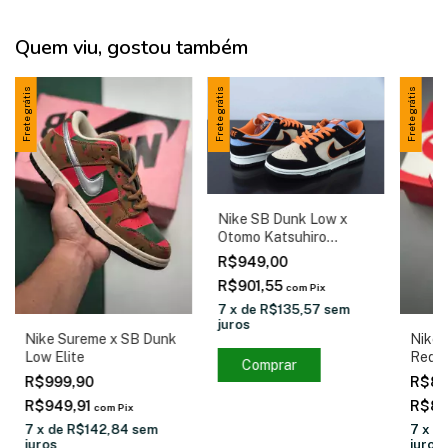
Quem viu, gostou também
Frete grátis
Frete grátis
Frete grátis
Nike SB Dunk Low x
Otomo Katsuhiro
"Steamboy OST"
R$949,00
R$901,55
com
Pix
7
x
de
R$135,57
sem
juros
Nike Sureme x SB Dunk
Nike 
Low Elite
Red
Comprar
R$999,90
R$89
R$949,91
R$85
com
Pix
7
x
de
R$142,84
sem
7
x
d
juros
juros