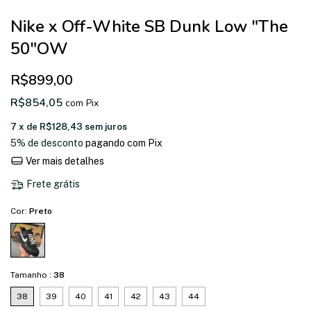
Nike x Off-White SB Dunk Low "The
50"OW
R$899,00
R$854,05
com
Pix
7
x de
R$128,43
sem juros
5% de desconto
pagando com Pix
Ver mais detalhes
Frete grátis
Cor:
Preto
Tamanho :
38
38
39
40
41
42
43
44