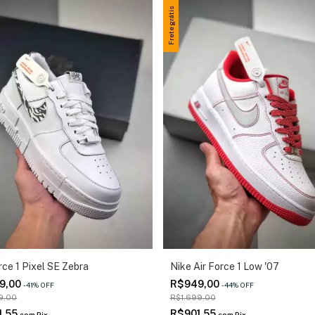
Frete grátis
rce 1 Pixel SE Zebra
Nike Air Force 1 Low '07
9,00
R$949,00
-
41
%
OFF
-
44
%
OFF
9,00
R$1.699,00
1,55
R$901,55
com
Pix
com
Pix