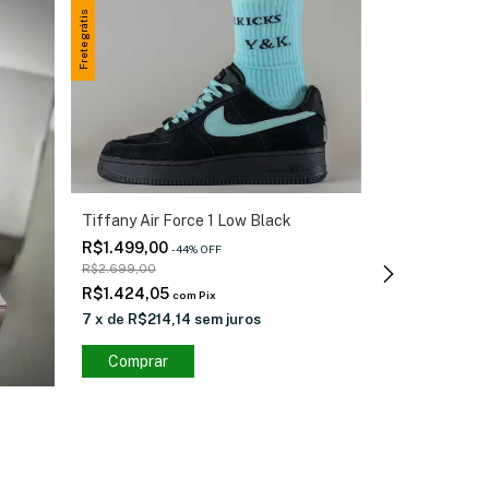
Frete grátis
Frete grátis
Tiffany Air Force 1 Low Black
Nike Off-White
R$1.499,00
R$1.299,00
-
44
%
OFF
-
5
R$2.699,00
R$2.699,00
R$1.424,05
R$1.234,05
com
Pix
c
7
x
de
R$214,14
sem juros
7
x
de
R$185,
Comprar
Comprar