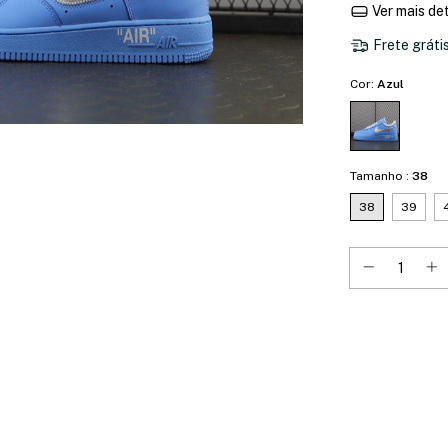
Ver mais de
Frete gráti
Cor:
Azul
Tamanho :
38
38
39