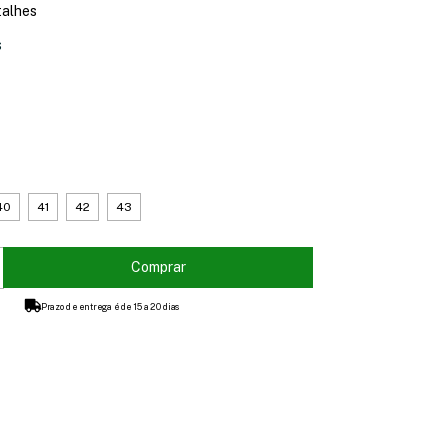
talhes
s
40
41
42
43
Prazo de entrega é de 15 a 20 dias