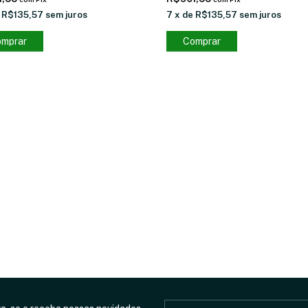
e
R$135,57
sem juros
7
x
de
R$135,57
sem juros
mprar
Comprar