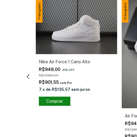
Frete grátis
Frete grátis
Nike Air Force 1 Cano Alto
R$949,00
-
41
%
OFF
R$1.599,00
R$901,55
com
Pix
7
x
de
R$135,57
sem juros
Comprar
and Red
Air Fo
R$94
R$1.59
R$90