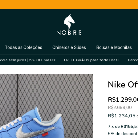
Todas as Coleções
Chinelos e Slides
Bolsas e Mochilas
ros | 5% OFF via PIX
FRETE GRÁTIS para todo Brasil
Parcele sem juro
Nike Of
R$1.299,0
R$2.699,00
R$1.234,05
7
x de
R$185,5
5% de descont