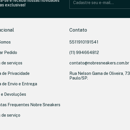
va-se e receba nossas novidades
as exclusivas!
ucional
Contato
Somos
5511910191541
ar Pedido
(11) 994664812
 de serviços
contato@nobresneakers.com.br
a de Privacidade
Rua Nelson Gama de Oliveira, 73
Paulo/SP.
a de Envio e Entrega
 e Devoluções
tas Frequentes Nobre Sneakers
 de serviço