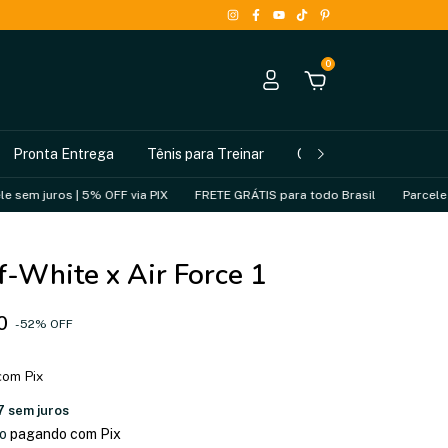
0
Pronta Entrega
Tênis para Treinar
Como Comprar
s | 5% OFF via PIX
FRETE GRÁTIS para todo Brasil
Parcele sem juros 
f-White x Air Force 1
0
-
52
%
OFF
com
Pix
7
sem juros
o
pagando com Pix