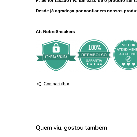
P: Se for taxado? R: Em caso de o produto ser 
Desde já agradeça por confiar em nossos produt
Att NobreSneakers
Compartilhar
Quem viu, gostou também