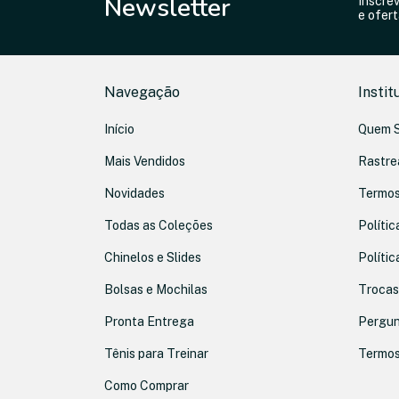
Newsletter
Inscre
e ofert
Navegação
Instit
Início
Quem 
Mais Vendidos
Rastre
Novidades
Termos
Todas as Coleções
Polític
Chinelos e Slides
Polític
Bolsas e Mochilas
Trocas
Pronta Entrega
Pergun
Tênis para Treinar
Termos
Como Comprar