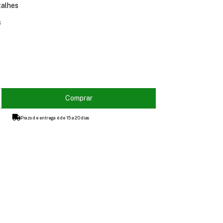
talhes
s
Prazo de entrega é de 15 a 20 dias