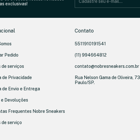
as exclusivas!
ucional
Contato
Somos
5511910191541
ar Pedido
(11) 994664812
 de serviços
contato@nobresneakers.com.br
a de Privacidade
Rua Nelson Gama de Oliveira, 73
Paulo/SP.
a de Envio e Entrega
 e Devoluções
tas Frequentes Nobre Sneakers
 de serviço