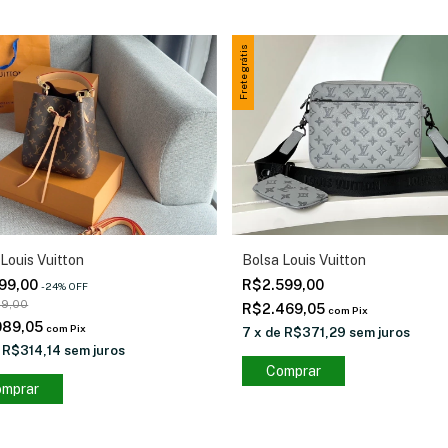
Frete grátis
Bolsa Louis Vuitton
Louis Vuitton
R$2.599,00
199,00
-
24
%
OFF
99,00
R$2.469,05
com
Pix
089,05
com
Pix
7
x
de
R$371,29
sem juros
e
R$314,14
sem juros
Comprar
mprar