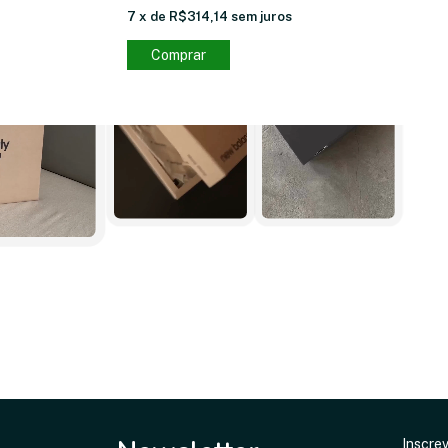
7
x
de
R$314,14
sem juros
Comprar
Inscre