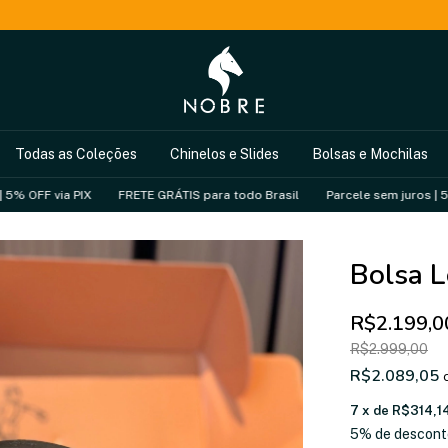
Todas as Coleções
Chinelos e Slides
Bolsas e Mochilas
a PIX
FRETE GRÁTIS para todo Brasil
Parcele sem juros | 5% OFF via 
Bolsa L
R$2.199,0
R$2.999,00
R$2.089,05
7
x de
R$314,1
5% de descont