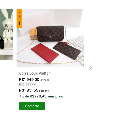
Frete grátis
Frete grátis
Bolsa Louis Vuitton
R$1.949,00
-
25
%
OFF
Bolsa Louis Vu
R$2.599,00
R$1.949,00
-
R$1.851,55
com
Pix
R$2.599,00
7
x
de
R$278,43
sem juros
R$1.851,55
c
Comprar
7
x
de
R$278,