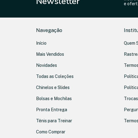
Newsletter
e ofert
Navegação
Instit
Início
Quem 
Mais Vendidos
Rastre
Novidades
Termos
Todas as Coleções
Polític
Chinelos e Slides
Polític
Bolsas e Mochilas
Trocas
Pronta Entrega
Pergun
Tênis para Treinar
Termos
Como Comprar