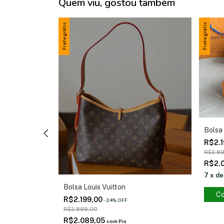
Quem viu, gostou também
Frete grátis
Frete grátis
Bolsa 
R$2.
R$2.8
R$2.
7
x
d
Bolsa Louis Vuitton
Co
ros
R$2.199,00
-
24
%
OFF
R$2.899,00
R$2.089,05
com
Pix