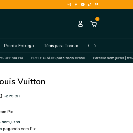
0
Pronta Entrega
Tênis para Treinar
Como Comprar
PIX
FRETE GRÁTIS para todo Brasil
Parcele sem juros | 5% OFF via PIX
ouis Vuitton
0
-
27
%
OFF
com
Pix
4
sem juros
o
pagando com Pix