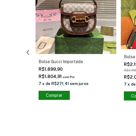
Bolsa
Bolsa Gucci Importada
R$2.
R$1.899,90
R$2.8
ros
R$1.804,91
R$2.
com
Pix
7
x
de
R$271,41
sem juros
7
x
d
Comprar
Co