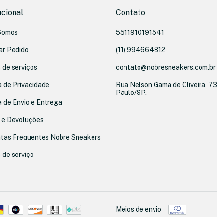
ucional
Contato
Somos
5511910191541
ar Pedido
(11) 994664812
 de serviços
contato@nobresneakers.com.br
a de Privacidade
Rua Nelson Gama de Oliveira, 73
Paulo/SP.
a de Envio e Entrega
 e Devoluções
tas Frequentes Nobre Sneakers
 de serviço
Meios de envio