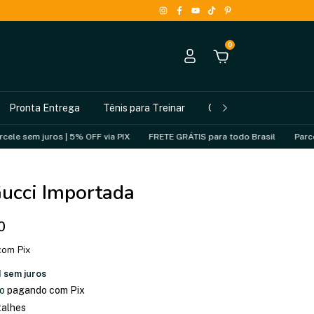
0
Pronta Entrega
Tênis para Treinar
Como Comprar
ros | 5% OFF via PIX
FRETE GRÁTIS para todo Brasil
Parcele sem juro
ucci Importada
0
com
Pix
1
sem juros
o
pagando com Pix
talhes