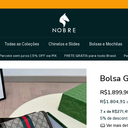
Todas as Coleções
Chinelos e Slides
Bolsas e Mochilas
 juros | 5% OFF via PIX
FRETE GRÁTIS para todo Brasil
Parcele sem ju
Bolsa G
R$1.899,9
R$1.804,91
7
x de
R$271,4
5% de descont
Ver mais de