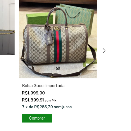
Bolsa Gucci Importada
Bolsa Gucci I
R$1.999,90
R$2.149,00
-
1
R$1.899,91
com
Pix
R$2.599,00
7
x
de
R$285,70
sem juros
R$2.041,55
c
7
x
de
R$307,
Comprar
Comprar