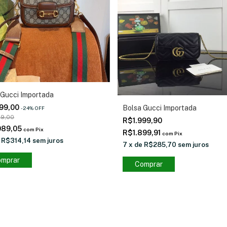
 Gucci Importada
199,00
Bolsa Gucci Importada
-
24
%
OFF
99,00
R$1.999,90
089,05
com
Pix
R$1.899,91
com
Pix
e
R$314,14
sem juros
7
x
de
R$285,70
sem juros
mprar
Comprar