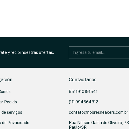
ate y recibí nuestras ofertas.
ación
Contactános
Somos
5511910191541
ar Pedido
(11) 994664812
 de serviços
contato@nobresneakers.com.br
a de Privacidade
Rua Nelson Gama de Oliveira, 73
Paulo/SP.