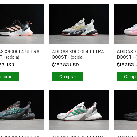
AS X9000L4 ULTRA
ADIDAS X9000L4 ULTRA
ADIDAS 
 - (cópia)
BOOST - (cópia)
BOOST - (
.83 USD
$187.83 USD
$187.83 
mprar
Comprar