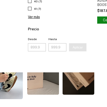
ADID
40 (7)
BOOST
41 (7)
$187
Ver más
Co
Precio
Desde
Hasta
Aplicar