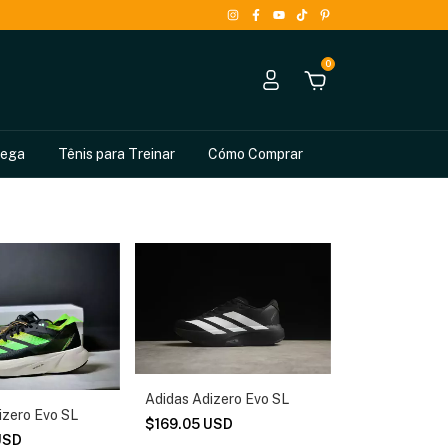
0
rega
Tênis para Treinar
Cómo Comprar
Adidas Adizero Evo SL
izero Evo SL
$169.05 USD
USD