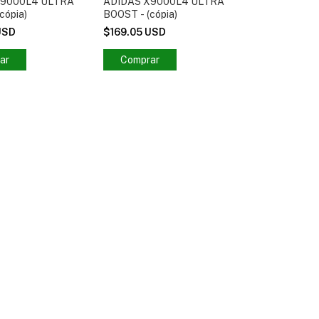
X9000L4 ULTRA
ADIDAS X9000L4 ULTRA
cópia)
BOOST - (cópia)
USD
$169.05 USD
Comprar