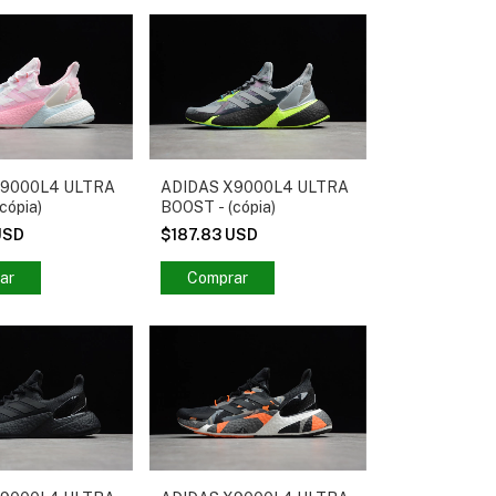
X9000L4 ULTRA
ADIDAS X9000L4 ULTRA
cópia)
BOOST - (cópia)
USD
$187.83 USD
Comprar