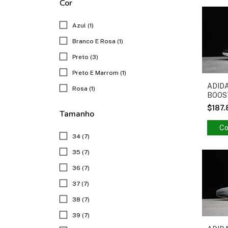
Cor
Azul (1)
Branco E Rosa (1)
Preto (3)
Preto E Marrom (1)
ADID
Rosa (1)
BOOST
$187
Tamanho
Co
34 (7)
35 (7)
36 (7)
37 (7)
38 (7)
39 (7)