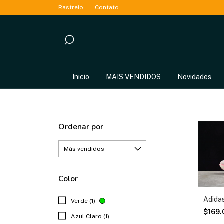
Rastreio
Contato
Inicio
MAIS VENDIDOS
Novidades
Ordenar por
Color
Adida
Verde (1)
$169
Azul Claro (1)