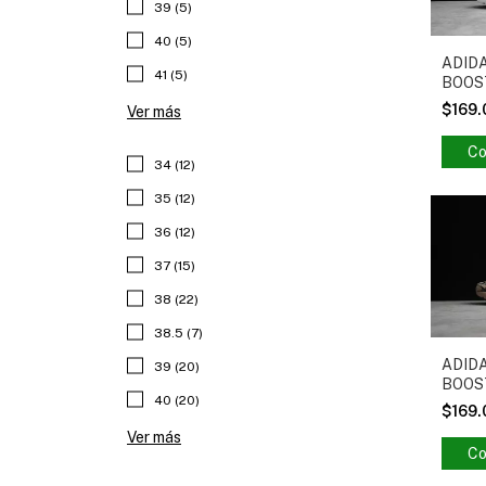
39 (5)
40 (5)
ADID
41 (5)
BOOST
$169
Ver más
Co
34 (12)
35 (12)
36 (12)
37 (15)
38 (22)
38.5 (7)
ADID
39 (20)
BOOST
40 (20)
$169
Ver más
Co