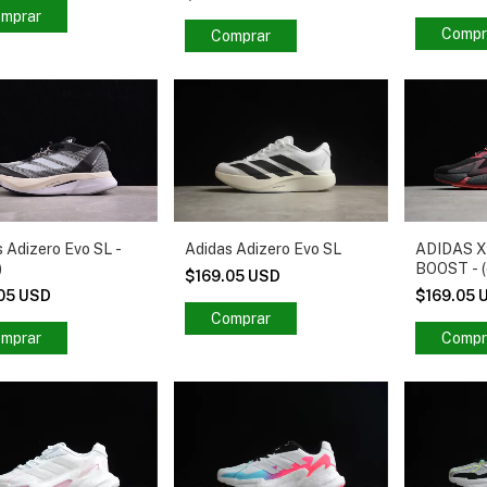
mprar
Compr
Comprar
 Adizero Evo SL -
Adidas Adizero Evo SL
ADIDAS 
)
BOOST - (
$169.05 USD
.05 USD
$169.05 
Comprar
mprar
Compr