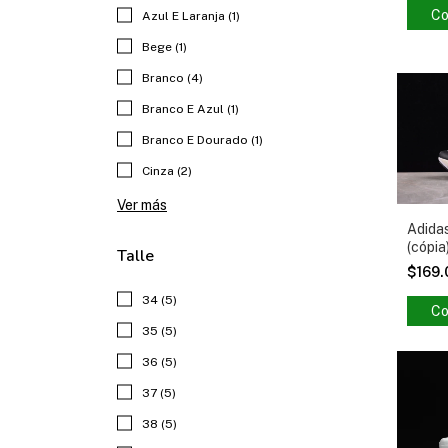
Co
Azul E Laranja (1)
Bege (1)
Branco (4)
Branco E Azul (1)
Branco E Dourado (1)
Cinza (2)
Ver más
Adidas
(cópia
Talle
$169
34 (5)
Co
35 (5)
36 (5)
37 (5)
38 (5)