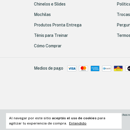
Chinelos e Slides
Polític
Mochilas
Trocas
Produtos Pronta Entrega
Pergun
Tênis para Treinar
Termos
Cómo Comprar
Medios de pago
Copyright Nobre Sneakers - 54878717000160 - 2026. Todos los derechos r
Al navegar por este sitio
aceptás el uso de cookies
para
agilizar tu experiencia de compra.
Entendido