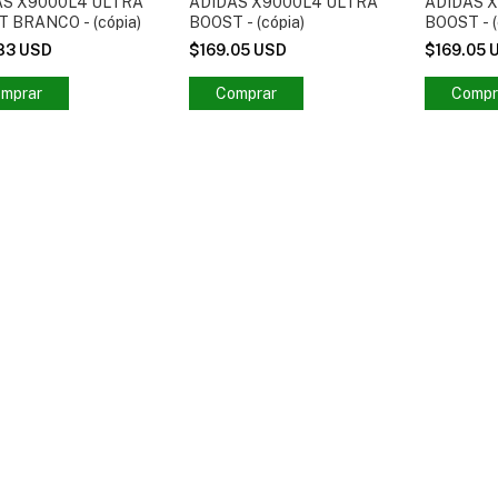
AS X9000L4 ULTRA
ADIDAS X9000L4 ULTRA
ADIDAS 
 BRANCO - (cópia)
BOOST - (cópia)
BOOST - (
.83 USD
$169.05 USD
$169.05 
mprar
Comprar