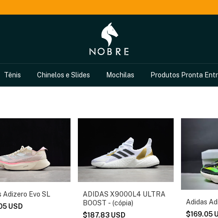
Tênis
Chinelos e Slides
Mochilas
Produtos Pronta Ent
s Adizero Evo SL
ADIDAS X9000L4 ULTRA
Adidas Ad
BOOST - (cópia)
.05 USD
$169.05 
$187.83 USD