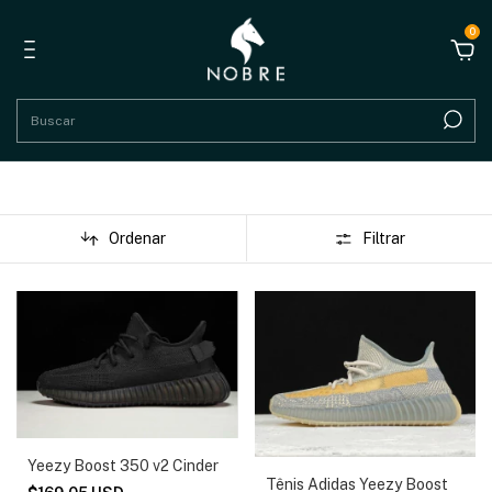
0
Ordenar
Filtrar
Yeezy Boost 350 v2 Cinder
Tênis Adidas Yeezy Boost